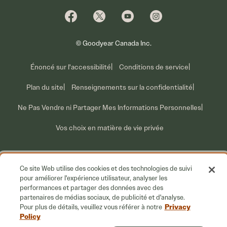
Pourquoi Cooper
Profiter des promotions
Ventes pour parc de véhicules
Qui nous sommes
Information sur les rappels volontaires
Nous joindre
Ce que nous faisons
© Goodyear Canada Inc.
Énoncé sur l'accessibilité
Conditions de service
Plan du site
Renseignements sur la confidentialité
Ne Pas Vendre ni Partager Mes Informations Personnelles
Vos choix en matière de vie privée
Ce site Web utilise des cookies et des technologies de suivi
pour améliorer l'expérience utilisateur, analyser les
performances et partager des données avec des
partenaires de médias sociaux, de publicité et d'analyse.
Privacy
Pour plus de détails, veuillez vous référer à notre
Policy