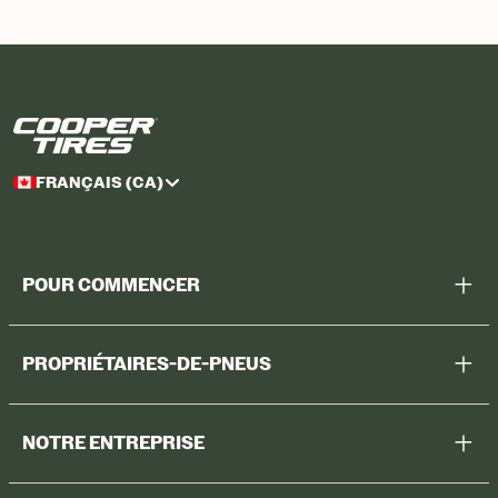
FRANÇAIS (CA)
POUR COMMENCER
Aidez-moi à choisir
PROPRIÉTAIRES-DE-PNEUS
Voir tous les pneus
Enregistrer des pneus
Magasiner
NOTRE ENTREPRISE
Garantie sur les pneus
Promotions