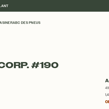
LANT
ASINER
ABC DES PNEUS
CORP. #190
A
49
1,
Ob