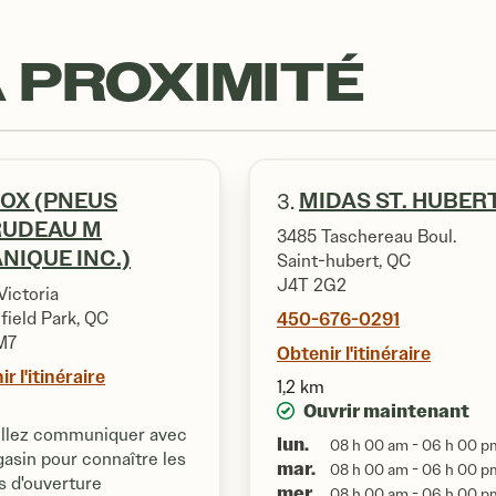
 PROXIMITÉ
OX (PNEUS
MIDAS ST. HUBER
3.
RUDEAU M
3485 Taschereau Boul.
NIQUE INC.)
Saint-hubert, QC
J4T 2G2
Victoria
field Park, QC
450-676-0291
M7
Obtenir l'itinéraire
r l'itinéraire
1,2 km
Ouvrir maintenant
illez communiquer avec
lun.
08 h 00 am - 06 h 00 p
asin pour connaître les
mar.
08 h 00 am - 06 h 00 p
s d'ouverture
mer.
08 h 00 am - 06 h 00 p