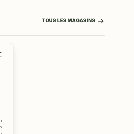
TOUS LES MAGASINS
T
m
m
m