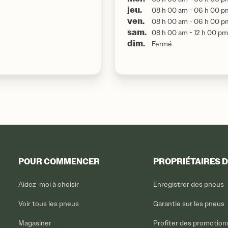
jeu.
08 h 00 am - 06 h 00 p
ven.
08 h 00 am - 06 h 00 p
sam.
08 h 00 am - 12 h 00 pm
dim.
Fermé
POUR COMMENCER
PROPRIÉTAIRES 
Aidez-moi à choisir
Enregistrer des pneus
Voir tous les pneus
Garantie sur les pneus
Magasiner
Profiter des promotion