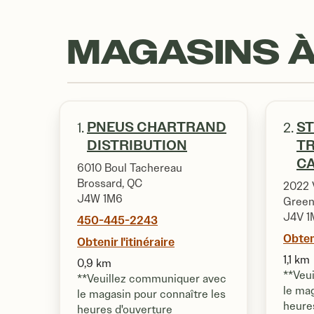
MAGASINS À
PNEUS CHARTRAND
ST
1.
2.
DISTRIBUTION
T
CA
6010 Boul Tachereau
Brossard, QC
2022 
J4W 1M6
Green
J4V 1
450-445-2243
Obteni
Obtenir l'itinéraire
1,1 km
0,9 km
**Veu
**Veuillez communiquer avec
le mag
le magasin pour connaître les
heure
heures d'ouverture