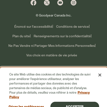
Qui nous sommes
Information sur les rappels volontaires
Nous joindre
Ce que nous faisons
© Goodyear Canada Inc.
Énoncé sur l'accessibilité
Conditions de service
Plan du site
Renseignements sur la confidentialité
Ne Pas Vendre ni Partager Mes Informations Personnelles
Vos choix en matière de vie privée
Ce site Web utilise des cookies et des technologies de suivi
pour améliorer l'expérience utilisateur, analyser les
performances et partager des données avec des
partenaires de médias sociaux, de publicité et d'analyse.
Privacy
Pour plus de détails, veuillez vous référer à notre
Policy
Gérer les préférences
ACCEPTER