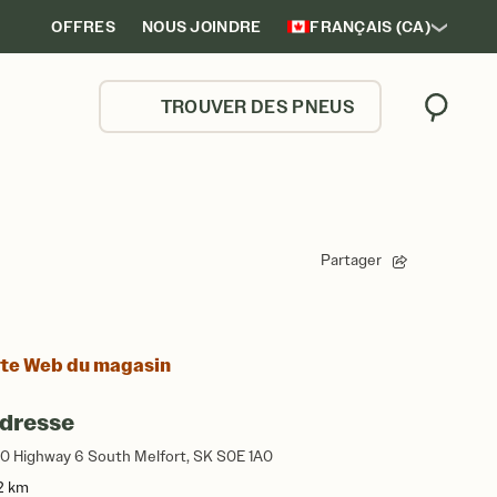
OFFRES
NOUS JOINDRE
FRANÇAIS (CA)
TROUVER DES PNEUS
Trouver
Partager
ite Web du magasin
dresse
20 Highway 6 South Melfort, SK S0E 1A0
2 km