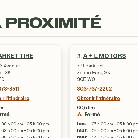
 PROXIMITÉ
RKET TIRE
A + L MOTORS
3.
3 Avenue
791 Park Rd.
e, SK
Zenon Park, SK
T0
S0E1W0
873-3511
306-767-2252
r l'itinéraire
Obtenir l'itinéraire
km
60,5 km
ermé
Fermé
lun.
08 h 00 am - 05 h 00 pm
07 h 00 am - 05 h 00 p
mar.
08 h 00 am - 05 h 00 pm
07 h 00 am - 05 h 00 p
mer.
08 h 00 am - 05 h 00 pm
07 h 00 am - 05 h 00 p