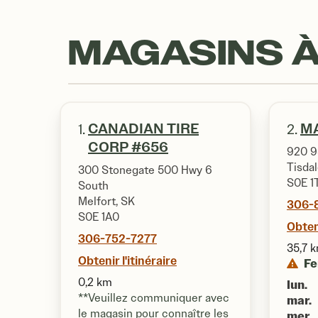
MAGASINS À
CANADIAN TIRE
MA
1.
2.
CORP #656
920 9
Tisdal
300 Stonegate 500 Hwy 6
S0E 1
South
Melfort, SK
306-
S0E 1A0
Obteni
306-752-7277
35,7 
Obtenir l'itinéraire
F
0,2 km
lun.
**Veuillez communiquer avec
mar.
le magasin pour connaître les
mer.