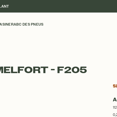
LANT
ASINER
ABC DES PNEUS
MELFORT - F205
S
A
11
0,