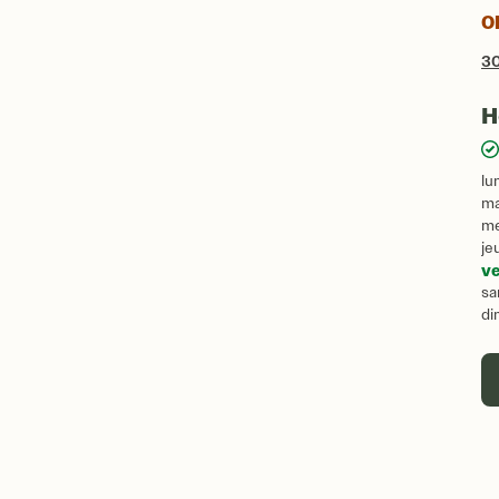
Ob
3
H
lu
ma
me
je
ve
sa
di