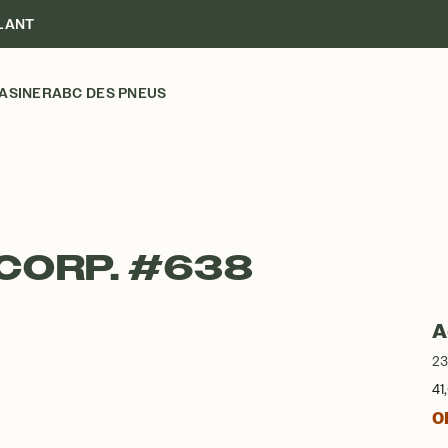
LANT
ASINER
ABC DES PNEUS
 CORP. #638
A
23
41
Ob