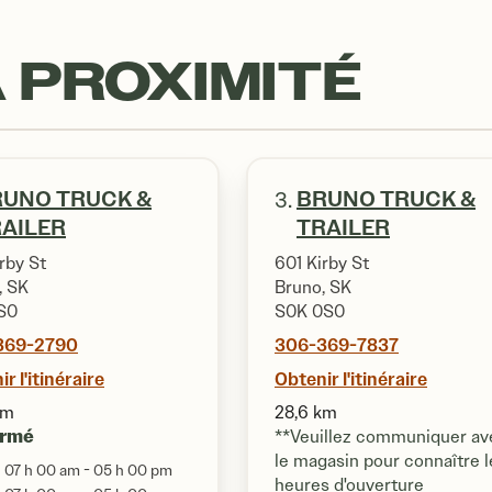
 PROXIMITÉ
RUNO TRUCK &
BRUNO TRUCK &
3.
AILER
TRAILER
rby St
601 Kirby St
, SK
Bruno, SK
S0
S0K 0S0
369-2790
306-369-7837
r l'itinéraire
Obtenir l'itinéraire
km
28,6 km
ermé
**Veuillez communiquer av
le magasin pour connaître l
07 h 00 am - 05 h 00 pm
heures d'ouverture