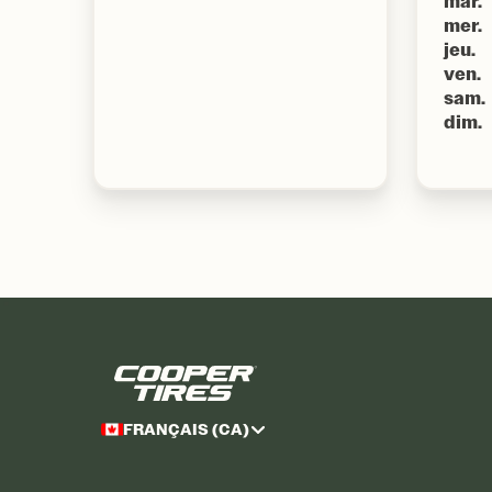
mar.
mer.
jeu.
ven.
sam.
dim.
FRANÇAIS (CA)