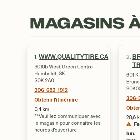
MAGASINS À
WWW.QUALITYTIRE.CA
B
1.
2.
TR
3010b West Green Centre
Humboldt, SK
601 Ki
S0K 2A0
Bruno
S0K0
306-682-1912
306-
Obtenir l'itinéraire
Obteni
0,4 km
**Veuillez communiquer avec
28,6 
le magasin pour connaître les
F
heures d'ouverture
lun.