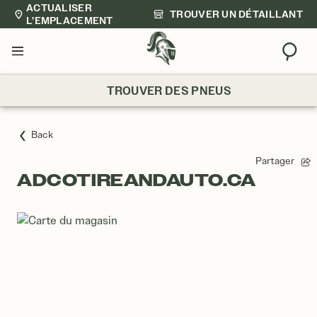
ACTUALISER
TROUVER UN DÉTAILLANT
L’EMPLACEMENT
Trouv
Menu
TROUVER DES PNEUS
Back
Partager
ADCOTIREANDAUTO.CA