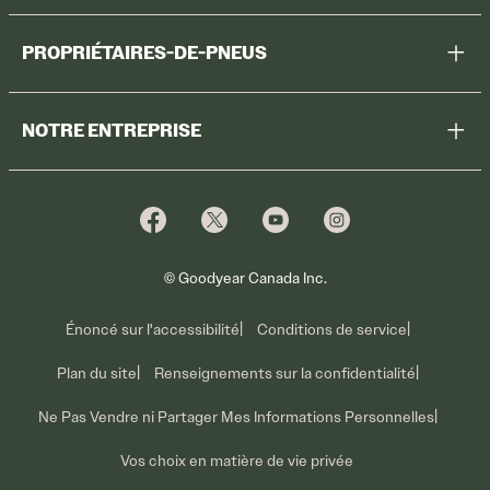
Aidez-moi à choisir
PROPRIÉTAIRES-DE-PNEUS
Voir tous les pneus
Enregistrer des pneus
Magasiner
NOTRE ENTREPRISE
Garantie sur les pneus
Promotions
Pourquoi Cooper
Profiter des promotions
Ventes pour parc de véhicules
Qui nous sommes
Information sur les rappels volontaires
Nous joindre
Ce que nous faisons
© Goodyear Canada Inc.
Énoncé sur l'accessibilité
Conditions de service
Plan du site
Renseignements sur la confidentialité
Ne Pas Vendre ni Partager Mes Informations Personnelles
Vos choix en matière de vie privée