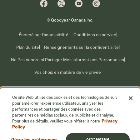
Qui nous sommes
Information sur les rappels volontaires
Nous joindre
Ce que nous faisons
© Goodyear Canada Inc.
Énoncé sur l'accessibilité
Conditions de service
Plan du site
Renseignements sur la confidentialité
Ne Pas Vendre ni Partager Mes Informations Personnelles
Vos choix en matière de vie privée
Ce site Web utilise des cookies et des technologies de suivi
pour améliorer l'expérience utilisateur, analyser les
performances et partager des données avec des
partenaires de médias sociaux, de publicité et d'analyse.
Privacy
Pour plus de détails, veuillez vous référer à notre
Policy
Gérer les préférences
ACCEPTER