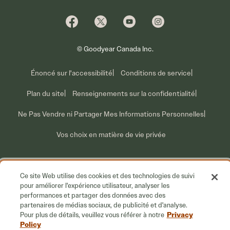
Pourquoi Cooper
Profiter des promotions
Ventes pour parc de véhicules
Qui nous sommes
Information sur les rappels volontaires
Nous joindre
Ce que nous faisons
© Goodyear Canada Inc.
Énoncé sur l'accessibilité
Conditions de service
Plan du site
Renseignements sur la confidentialité
Ne Pas Vendre ni Partager Mes Informations Personnelles
Vos choix en matière de vie privée
Ce site Web utilise des cookies et des technologies de suivi
pour améliorer l'expérience utilisateur, analyser les
performances et partager des données avec des
partenaires de médias sociaux, de publicité et d'analyse.
Privacy
Pour plus de détails, veuillez vous référer à notre
Policy