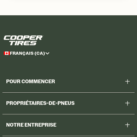
FRANÇAIS (CA)
POUR COMMENCER
Aidez-moi à choisir
PROPRIÉTAIRES-DE-PNEUS
Voir tous les pneus
Enregistrer des pneus
Magasiner
NOTRE ENTREPRISE
Garantie sur les pneus
Promotions