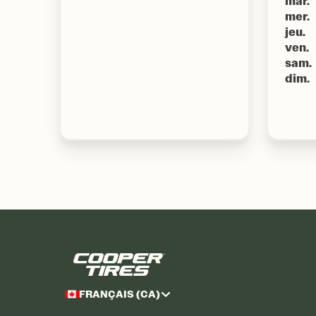
mar.
mer.
jeu.
ven.
sam.
dim.
FRANÇAIS (CA)