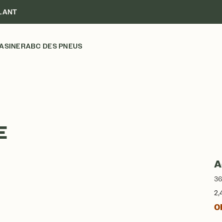
LANT
ASINER
ABC DES PNEUS
E
A
36
2,
Ob