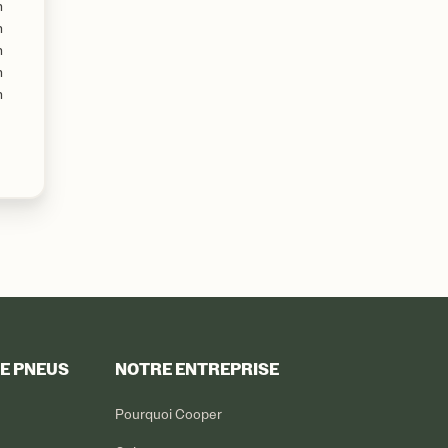
m
m
m
m
m
DE PNEUS
NOTRE ENTREPRISE
Pourquoi Cooper