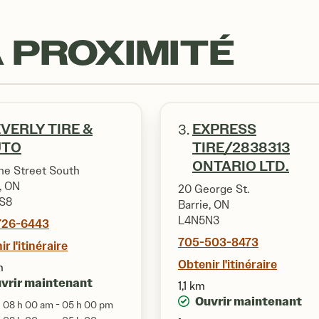
 PROXIMITÉ
VERLY TIRE &
EXPRESS
3.
UTO
TIRE/2838313
ONTARIO LTD.
ne Street South
, ON
20 George St.
S8
Barrie, ON
L4N5N3
726-6443
705-503-8473
r l'itinéraire
Obtenir l'itinéraire
m
vrir maintenant
1,1 km
Ouvrir maintenant
08 h 00 am - 05 h 00 pm