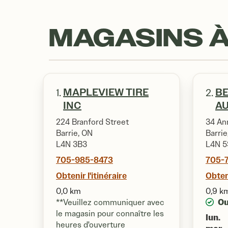
MAGASINS À
MAPLEVIEW TIRE
BE
1.
2.
INC
A
224 Branford Street
34 An
Barrie, ON
Barrie
L4N 3B3
L4N 5
705-985-8473
705-
Obtenir l'itinéraire
Obteni
0,0 km
0,9 k
Ou
**Veuillez communiquer avec
le magasin pour connaître les
lun.
heures d'ouverture