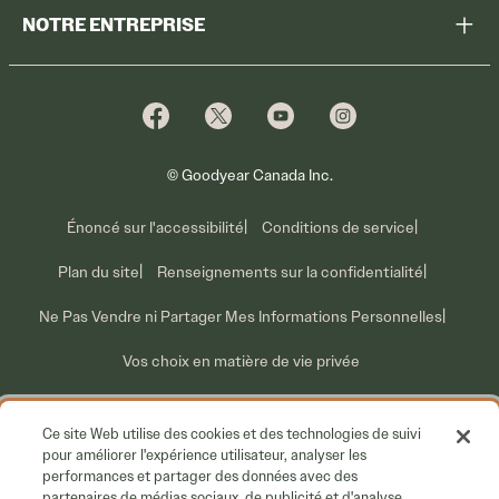
Enregistrer des pneus
Magasiner
NOTRE ENTREPRISE
Garantie sur les pneus
Promotions
Pourquoi Cooper
Profiter des promotions
Ventes pour parc de véhicules
Qui nous sommes
Information sur les rappels volontaires
Nous joindre
Ce que nous faisons
© Goodyear Canada Inc.
Énoncé sur l'accessibilité
Conditions de service
Plan du site
Renseignements sur la confidentialité
Ne Pas Vendre ni Partager Mes Informations Personnelles
Vos choix en matière de vie privée
Ce site Web utilise des cookies et des technologies de suivi
pour améliorer l'expérience utilisateur, analyser les
performances et partager des données avec des
partenaires de médias sociaux, de publicité et d'analyse.