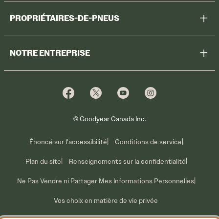
Aidez-moi à choisir
PROPRIÉTAIRES-DE-PNEUS
Voir tous les pneus
Enregistrer des pneus
Magasiner
NOTRE ENTREPRISE
Garantie sur les pneus
Promotions
Pourquoi Cooper
Profiter des promotions
Ventes pour parc de véhicules
Qui nous sommes
Information sur les rappels volontaires
Nous joindre
Ce que nous faisons
© Goodyear Canada Inc.
Énoncé sur l'accessibilité
Conditions de service
Plan du site
Renseignements sur la confidentialité
Ne Pas Vendre ni Partager Mes Informations Personnelles
Vos choix en matière de vie privée