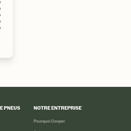
m
m
m
m
m
DE PNEUS
NOTRE ENTREPRISE
Pourquoi Cooper