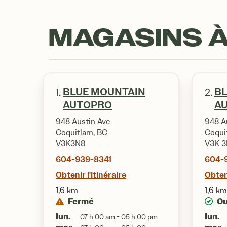
MAGASINS À
BLUE MOUNTAIN
B
1.
2.
AUTOPRO
A
948 Austin Ave
948 A
Coquitlam, BC
Coqui
V3K3N8
V3K 
604-939-8341
604-
Obtenir l'itinéraire
Obteni
1,6 km
1,6 km
Fermé
Ou
lun.
lun.
07 h 00 am - 05 h 00 pm