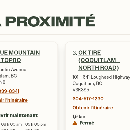
 PROXIMITÉ
LUE MOUNTAIN
OK TIRE
3.
UTOPRO
(COQUITLAM -
NORTH ROAD)
ustin Avenue
tlam, BC
101 - 641 Lougheed Highwa
3N8
Coquitlam, BC
V3K3S5
939-8341
604-517-1230
r l'itinéraire
Obtenir l'itinéraire
vrir maintenant
1,9 km
Fermé
08 h 00 am - 05 h 00 pm