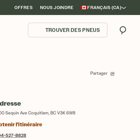
OFFRES
NOUS JOINDRE
FRANÇAIS (CA)
TROUVER DES PNEUS
Trouver
Partager
dresse
00 Sequin Ave Coquitlam, BC V3K 6W8
tenir l'itinéraire
04-527-8828