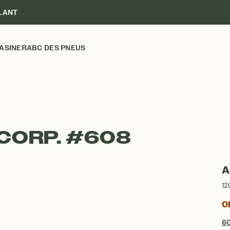
LANT
ASINER
ABC DES PNEUS
 CORP. #608
A
12
Ob
6