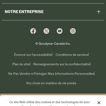
Enregistrer des pneus
Magasiner
NOTRE ENTREPRISE
Garantie sur les pneus
Promotions
Pourquoi Cooper
Profiter des promotions
Ventes pour parc de véhicules
Qui nous sommes
Information sur les rappels volontaires
Nous joindre
Ce que nous faisons
© Goodyear Canada Inc.
Énoncé sur l'accessibilité
Conditions de service
Plan du site
Renseignements sur la confidentialité
Ne Pas Vendre ni Partager Mes Informations Personnelles
Vos choix en matière de vie privée
Ce site Web utilise des cookies et des technologies de suivi