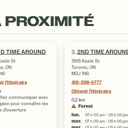
 PROXIMITÉ
D TIME AROUND
2ND TIME AROUN
3.
Keele St
3915 Keele St
to, ON
Toronto, ON
1N6
M3J 1N6
r l'itinéraire
416-398-6777
m
Obtenir l'itinéraire
illez communiquer avec
0,2 km
asin pour connaître les
Fermé
s d'ouverture
lun.
07 h 00 am - 05 h 00 p
mar.
07 h 00 am - 05 h 00 p
mer.
07 h 00 am - 05 h 00 p