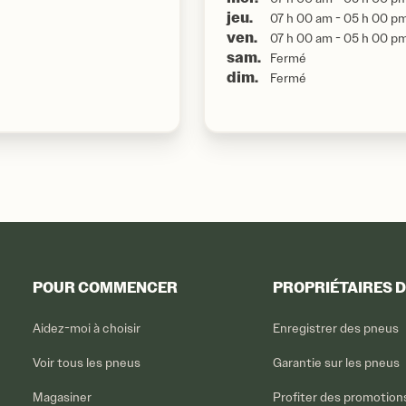
jeu.
07 h 00 am - 05 h 00 p
ven.
07 h 00 am - 05 h 00 p
sam.
Fermé
dim.
Fermé
POUR COMMENCER
PROPRIÉTAIRES 
Aidez-moi à choisir
Enregistrer des pneus
Voir tous les pneus
Garantie sur les pneus
Magasiner
Profiter des promotion