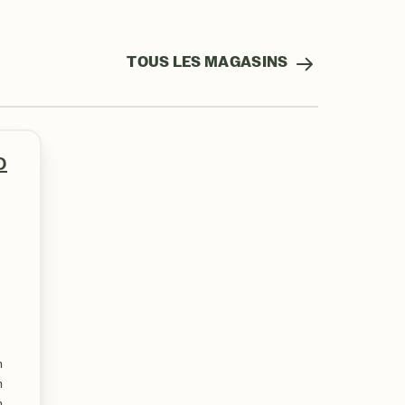
TOUS LES MAGASINS
D
m
m
m