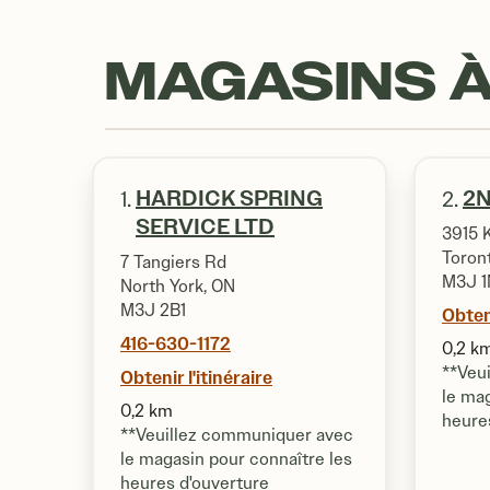
MAGASINS À
HARDICK SPRING
2N
1.
2.
SERVICE LTD
3915 
Toron
7 Tangiers Rd
M3J 
North York, ON
M3J 2B1
Obteni
416-630-1172
0,2 k
**Veu
Obtenir l'itinéraire
le mag
0,2 km
heure
**Veuillez communiquer avec
le magasin pour connaître les
heures d'ouverture