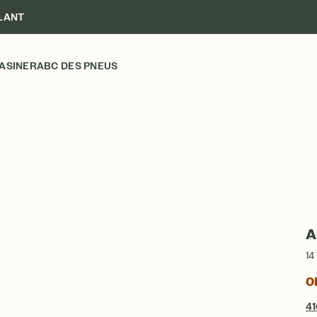
LANT
ASINER
ABC DES PNEUS
A
14
Ob
41