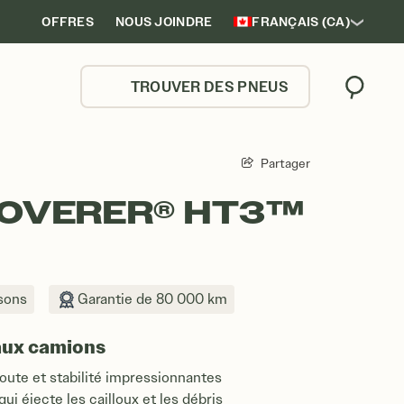
OFFRES
NOUS JOINDRE
FRANÇAIS (CA)
TROUVER DES PNEUS
Trouver
Partager
COVERER® HT3™
sons
Garantie de 80 000 km
aux camions
oute et stabilité impressionnantes
ui éjecte les cailloux et les débris