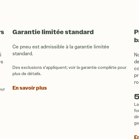
rs
Garantie limitée standard
P
b
Ce pneu est admissible à la garantie limitée
standard.
5
No
es
de
Des exclusions s'appliquent; voir la garantie complète pour
co
plus de détails.
pr
ro
En savoir plus
our
La
fo
di
ga
En