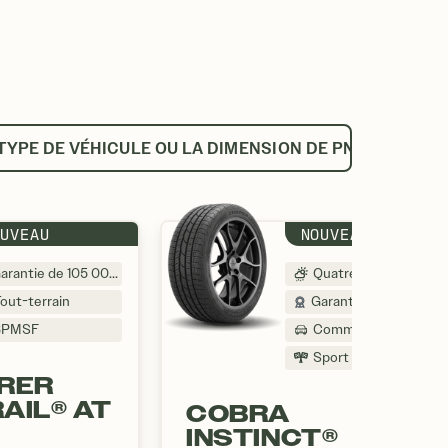
TYPE DE VÉHICULE OU LA DIMENSION DE PNEU
OUVEAU
NOUVEAU
Garantie de 105 000 km
Quatre saisons
out-terrain
Garantie de 75 000 km
3PMSF
Commuter
Sport performance
RER
AIL® AT
COBRA
INSTINCT®