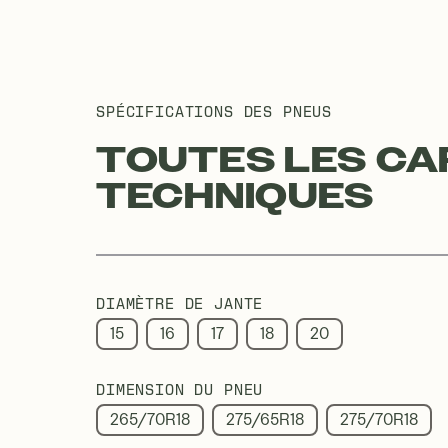
SPÉCIFICATIONS DES PNEUS
TOUTES LES CA
TECHNIQUES
DIAMÈTRE DE JANTE
15
16
17
18
20
DIMENSION DU PNEU
265/70R18
275/65R18
275/70R18