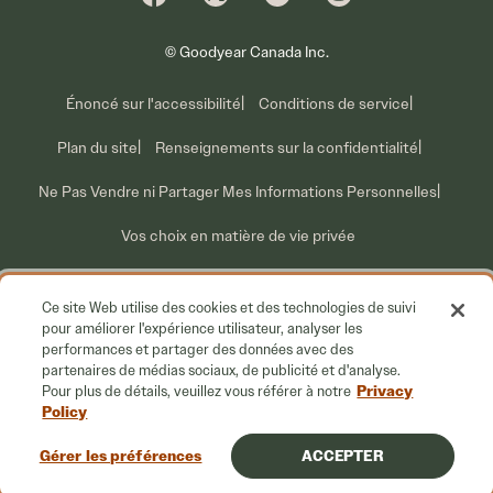
Qui nous sommes
Information sur les rappels volontaires
Nous joindre
Ce que nous faisons
© Goodyear Canada Inc.
Énoncé sur l'accessibilité
Conditions de service
Plan du site
Renseignements sur la confidentialité
Ne Pas Vendre ni Partager Mes Informations Personnelles
Vos choix en matière de vie privée
Ce site Web utilise des cookies et des technologies de suivi
pour améliorer l'expérience utilisateur, analyser les
performances et partager des données avec des
partenaires de médias sociaux, de publicité et d'analyse.
Privacy
Pour plus de détails, veuillez vous référer à notre
Policy
Gérer les préférences
ACCEPTER